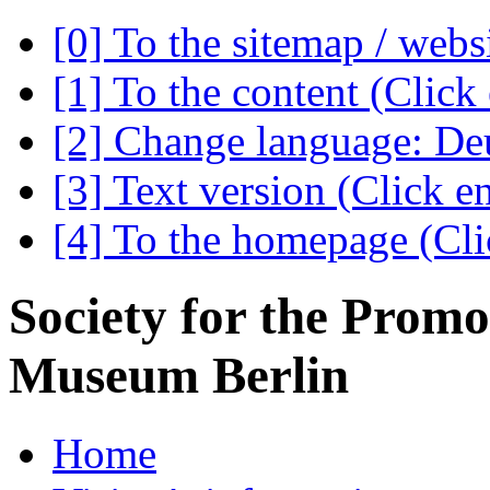
[0] To the sitemap / webs
[1] To the content (Click 
[2] Change language: Deu
[3] Text version (Click en
[4] To the homepage (Clic
Society for the Promo
Museum Berlin
Home