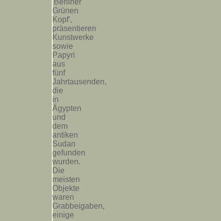
'Berliner
Grünen
Kopf',
präsentieren
Kunstwerke
sowie
Papyri
aus
fünf
Jahrtausenden,
die
in
Ägypten
und
dem
antiken
Sudan
gefunden
wurden.
Die
meisten
Objekte
waren
Grabbeigaben,
einige