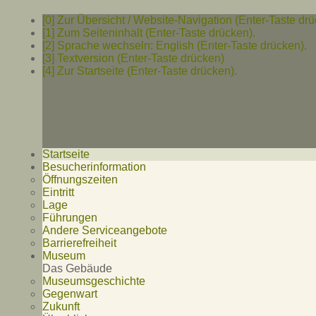
[0] Zur Übersicht / Website-Navigation (Enter-Taste drü
[1] Zum Seiteninhalt (Enter-Taste drücken).
[2] Sprache wechseln: English (Enter-Taste drücken).
[3] Textversion (Enter-Taste drücken)
[4] Zur Startseite (Enter-Taste drücken).
Startseite
Besucherinformation
Öffnungszeiten
Eintritt
Lage
Führungen
Andere Serviceangebote
Barrierefreiheit
Museum
Das Gebäude
Museumsgeschichte
Gegenwart
Zukunft