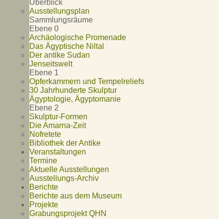
Überblick
Ausstellungsplan
Sammlungsräume
Ebene 0
Archäologische Promenade
Das Ägyptische Niltal
Der antike Sudan
Jenseitswelt
Ebene 1
Opferkammern und Tempelreliefs
30 Jahrhunderte Skulptur
Ägyptologie, Ägyptomanie
Ebene 2
Skulptur-Formen
Die Amarna-Zeit
Nofretete
Bibliothek der Antike
Veranstaltungen
Termine
Aktuelle Ausstellungen
Ausstellungs-Archiv
Berichte
Berichte aus dem Museum
Projekte
Grabungsprojekt QHN