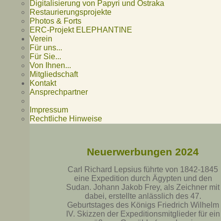
Digitalisierung von Papyri und Ostraka
Restaurierungsprojekte
Photos & Forts
ERC-Projekt ELEPHANTINE
Verein
Für uns...
Für Sie...
Von Ihnen...
Mitgliedschaft
Kontakt
Ansprechpartner
Impressum
Rechtliche Hinweise
Neuerwerbungen 2024
Carl Richard Lepsius führte von 1842-1845
eine Expedition durch Ägypten und den
Sudan. Johann Jakob Frey, als Zeichner mit
dabei, erstellte anlässlich des 47.
Geburtstages des Königs Friedrich Wilhelm
IV. Skizzen der Expeditionsmitglieder für ein