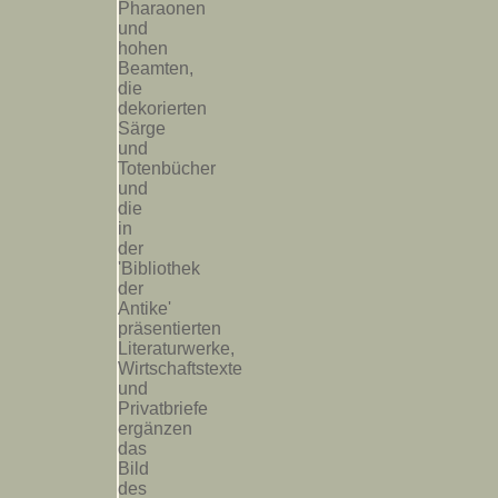
Pharaonen
und
hohen
Beamten,
die
dekorierten
Särge
und
Totenbücher
und
die
in
der
'Bibliothek
der
Antike'
präsentierten
Literaturwerke,
Wirtschaftstexte
und
Privatbriefe
ergänzen
das
Bild
des