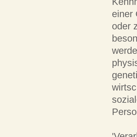
Kennn
einer
oder 
beson
werde
physi
genet
wirtsc
sozial
Perso
'Verar