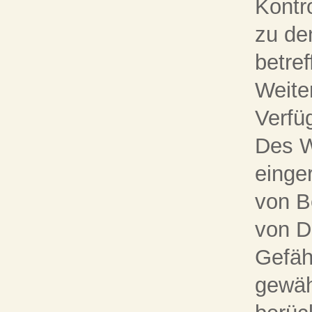
Kontr
zu de
betref
Weite
Verfü
Des W
einge
von B
von D
Gefäh
gewäh