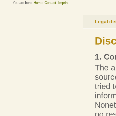
You are here:
Home
:
Contact: Imprint
Legal det
Disc
1. Co
The a
sourc
tried 
inform
Nonet
no res