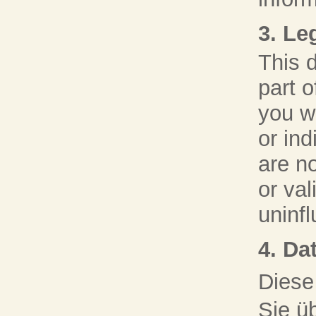
3. Le
This d
part o
you we
or ind
are no
or val
uninfl
4. Da
Diese
Sie ü