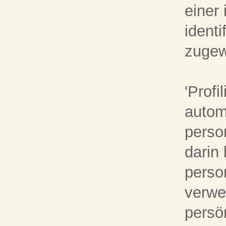
einer 
identi
zugew
'Profi
autom
perso
darin
perso
verwe
persö