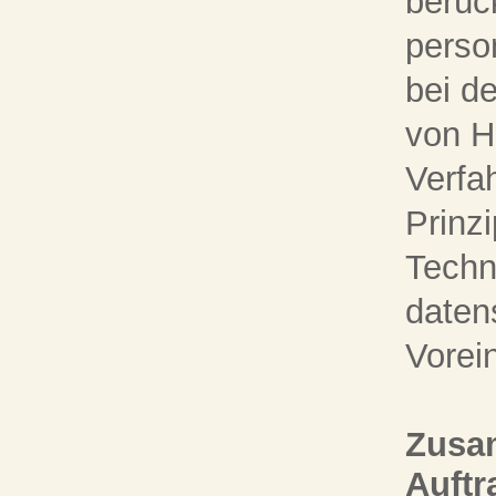
berüc
perso
bei d
von H
Verfa
Prinz
Techn
daten
Vorei
Zusa
Auftr