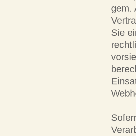
gem. 
Vertra
Sie ei
rechtl
vorsi
berec
Einsa
Webho
Sofern
Verar