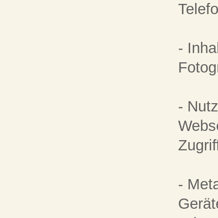
Telef
- Inha
Fotogr
- Nut
Webse
Zugrif
- Met
Gerät