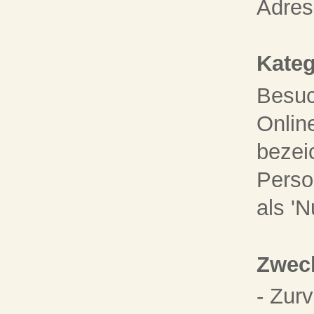
Adres
Kateg
Besuc
Onlin
bezei
Pers
als 'N
Zweck
- Zur