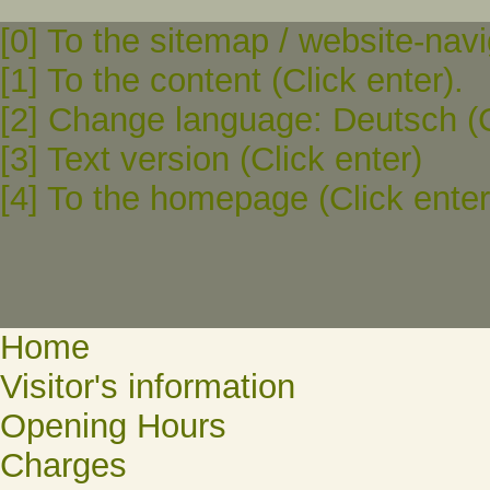
[0] To the sitemap / website-navi
[1] To the content (Click enter).
[2] Change language: Deutsch (C
[3] Text version (Click enter)
[4] To the homepage (Click enter
Home
Visitor's information
Opening Hours
Charges