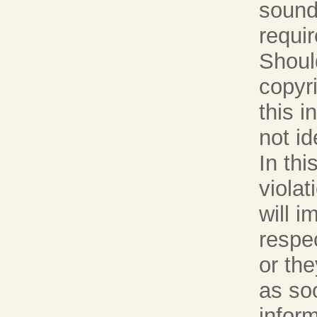
sound
requir
Should
copyr
this i
not id
In thi
violat
will i
respe
or the
as so
infor