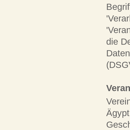
Begrif
'Verar
'Veran
die De
Daten
(DSG
Veran
Verei
Ägypt
Gesch