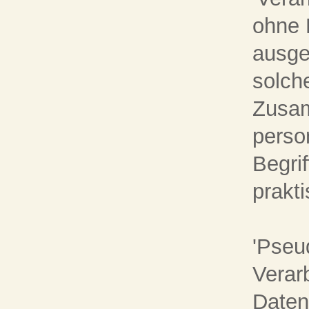
ohne 
ausge
solch
Zusa
perso
Begrif
prakt
'Pseu
Verar
Daten