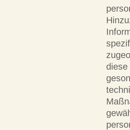
perso
Hinzu
Infor
spezi
zugeo
diese
geson
techn
Maßna
gewäh
perso