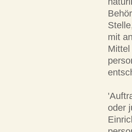
natürl
Behör
Stell
mit a
Mitte
perso
entsc
'Auftr
oder 
Einric
perso