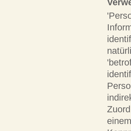
Verwe
'Pers
Inform
identi
natür
'betro
identi
Perso
indire
Zuord
einem