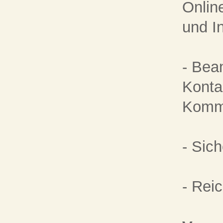
Onlin
und In
- Bea
Konta
Kommu
- Sic
- Rei