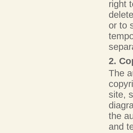
right 
delete
or to 
tempo
separ
2. Co
The au
copyri
site, 
diagr
the a
and t