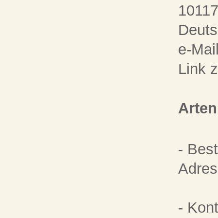
10117
Deuts
e-Mai
Link 
Arten
- Bes
Adres
- Kon