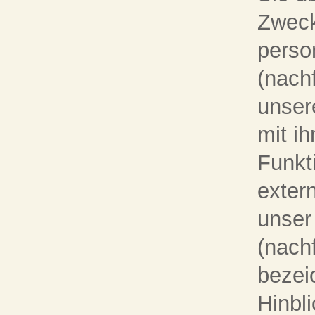
Zweck
perso
(nach
unser
mit i
Funkt
exter
unser
(nach
bezei
Hinbl