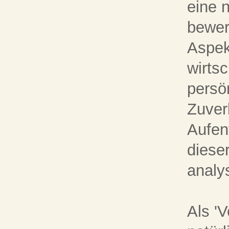
eine 
bewer
Aspek
wirts
persö
Zuverl
Aufen
diese
analy
Als 'V