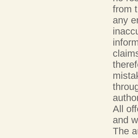
from t
any er
inacc
inform
claims
theref
mistak
throu
autho
All of
and wi
The a