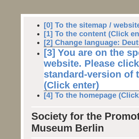
[0] To the sitemap / websit
[1] To the content (Click en
[2] Change language: Deuts
[3] You are on the sp
website. Please clic
standard-version of 
(Click enter)
[4] To the homepage (Click 
Society for the Promot
Museum Berlin