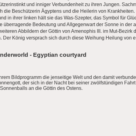
tzerinstinkt und inniger Verbundenheit zu ihren Jungen. Sachme
h die Beschützerin Ägyptens und die Heilerin von Krankheiten. S
d in ihrer linken hält sie das Was-Szepter, das Symbol für Gl
e überragende Bedeutung und Allgegenwart der Sonne in der al
weiteren Abbildern der Göttin von Amenophis III. im Mut-Bezir
n. Der König versprach sich durch diese Weihung Heilung von e
nderworld - Egyptian courtyard
ihrem Bildprogramm die jenseitige Welt und den damit verbund
engott, der sich in der Nacht bei seiner zwölfstündigen Fahrt 
s Sonnenballs an die Göttin des Ostens.