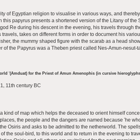
larity of Egyptian religion to visualise in various ways, and ther
n this papyrus presents a shortened version of the Litany of the 
od Re during his descent in the evening, his travels through the
 travels, takes on different forms in order to document his vari
isher, the mummy shaped figure with the scarab as a head shows
er of the Papyrus was a Theben priest called Nes-Amun-nesut-ta
orld '(Amduat) for the Priest of Amun Amenophis (in cursive hieroglyphs
21, 11th century BC
a kind of map which helps the deceased to orient himself conc
e places, the people and the dangers are named because 'he who 
the Osiris and asks to be admitted to the netherworld. The spell
 of the soul-bird, to this world and to return in the evening to tra