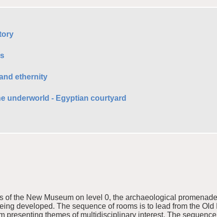
tory
ds
and ethernity
he underworld - Egyptian courtyard
is of the New Museum on level 0, the archaeological promenade,
being developed. The sequence of rooms is to lead from the O
resenting themes of multidisciplinary interest. The sequence