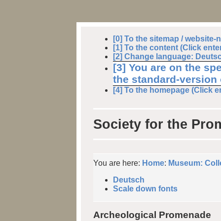
[0] To the sitemap / website-n
[1] To the content (Click enter
[2] Change language: Deutsch
[3] You are on the spe
the standard-version o
[4] To the homepage (Click en
Society for the Pro
You are here:
Home
:
Museum: Colle
Deutsch
Scale down fonts
Archeological Promenade