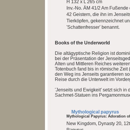
H 132 x L 265 cm
Inv.-No. ÄM 41/2
Am Fußende de
42 Geistern, die ihn im Jenseit
Tierköpfen, gekennzeichnet u
'Schattenfresser' benannt.
Books of the Underworld
Die altägyptische Religion ist domi
bei der Präsentation der Jenseitsg
Alten und Mittleren Reiches weiteren
Totenbuch fand bis in römische Zeit (
den Weg ins Jenseits garantieren s
Reise durch die Unterwelt im Vorder
'Jenseits und Ewigkeit’ setzt sich i
Sachmet-Statuen ins Pergamonmuseu
Mythological papyrus
Mythological Papyrus: Adoration of
New Kingdom, Dynasty 20, 12t
Papyrus