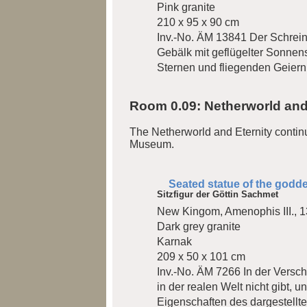
Pink granite
210 x 95 x 90 cm
Inv.-No. ÄM 13841
Der Schrein
Gebälk mit geflügelter Sonnens
Sternen und fliegenden Geiern 
Room 0.09: Netherworld and
The Netherworld and Eternity continu
Museum.
Seated statue of the god
Sitzfigur der Göttin Sachmet
New Kingom, Amenophis III., 
Dark grey granite
Karnak
209 x 50 x 101 cm
Inv.-No. ÄM 7266
In der Versc
in der realen Welt nicht gibt, 
Eigenschaften des dargestellte