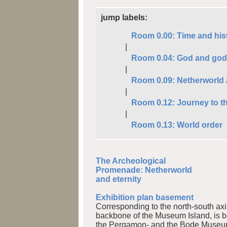
jump labels:
Room 0.00: Time and his
|
Room 0.04: God and go
|
Room 0.09: Netherworld 
|
Room 0.12: Journey to t
|
Room 0.13: World order
The Archeological
Promenade: Netherworld
and eternity
Exhibition plan basement
Corresponding to the north-south ax
backbone of the Museum Island, is 
the Pergamon- and the Bode Museum p