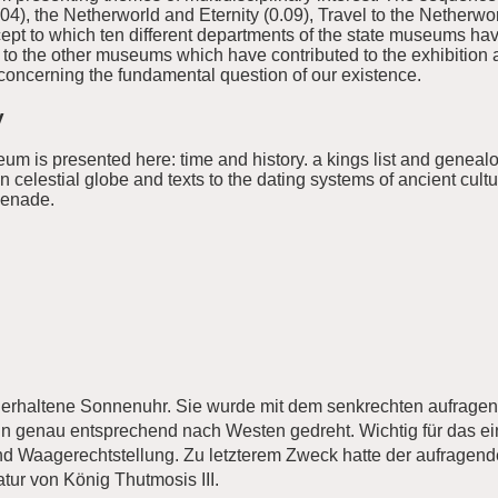
4), the Netherworld and Eternity (0.09), Travel to the Netherwor
ncept to which ten different departments of the state museums ha
 to the other museums which have contributed to the exhibition a
s concerning the fundamental question of our existence.
y
eum is presented here: time and history. a kings list and genealo
 celestial globe and texts to the dating systems of ancient cultu
menade.
 erhaltene Sonnenuhr. Sie wurde mit dem senkrechten aufragen
nn genau entsprechend nach Westen gedreht. Wichtig für das ei
nd Waagerechtstellung. Zu letzterem Zweck hatte der aufragend
latur von König Thutmosis III.