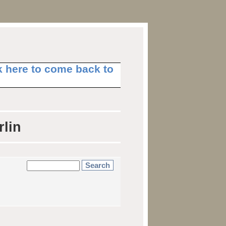
ck here to come back to
rlin