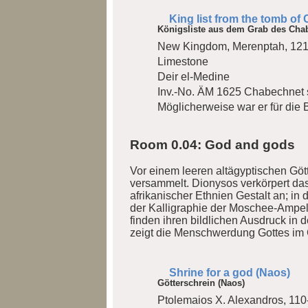
King list from the tomb o
Königsliste aus dem Grab des Cha
New Kingdom, Merenptah, 12
Limestone
Deir el-Medine
Inv.-No. ÄM 1625
Chabechnet s
Möglicherweise war er für die 
Room 0.04: God and gods
Vor einem leeren altägyptischen Göt
versammelt. Dionysos verkörpert das
afrikanischer Ethnien Gestalt an; in
der Kalligraphie der Moschee-Ampel 
finden ihren bildlichen Ausdruck i
zeigt die Menschwerdung Gottes im 
Shrine for a god (Naos)
Götterschrein (Naos)
Ptolemaios X. Alexandros, 11