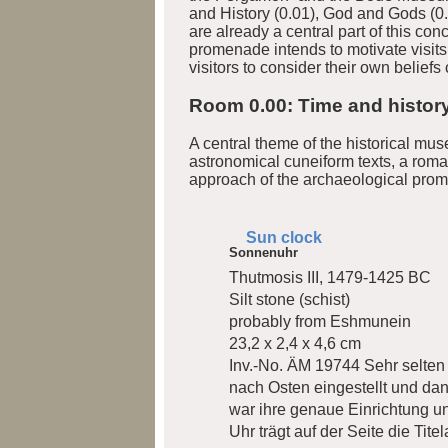
and History (0.01), God and Gods (0.0
are already a central part of this co
promenade intends to motivate visits
visitors to consider their own belief
Room 0.00: Time and histor
A central theme of the historical mus
astronomical cuneiform texts, a roman
approach of the archaeological pro
Sun clock
Sonnenuhr
Thutmosis III, 1479-1425 BC
Silt stone (schist)
probably from Eshmunein
23,2 x 2,4 x 4,6 cm
Inv.-No. ÄM 19744
Sehr selten
nach Osten eingestellt und da
war ihre genaue Einrichtung u
Uhr trägt auf der Seite die Tite