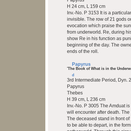
H 24 cm, L 159 cm
Inv.-No. P 3153
It is a particu
invisible. The row of 21 gods o
evocation which praise the sung
from underworld. Re, during his
show Re in his function as pun
beginning of the day. The own
ends of the roll.
Papyrus
'The Book of What is in the Underw
d
3rd Intermediate Period, Dyn. 
Papyrus
Thebes
H 39 cm, L 236 cm
Inv.-No. P 3005
The Amduat is 
will encounter after death. Th
The deceased stand in front of 
to be able to depart, in the form