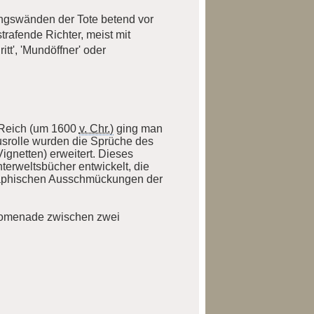
ängswänden der Tote betend vor
trafende Richter, meist mit
itt', 'Mundöffner' oder
n Reich (um 1600
v. Chr.)
ging man
usrolle wurden die Sprüche des
ignetten) erweitert. Dieses
erweltsbücher entwickelt, die
 graphischen Ausschmückungen der
 Promenade zwischen zwei