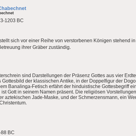
f Chabechnet
bechnet
13-1203 BC
tellt sich vor einer Reihe von verstorbenen Königen stehend i
Betreuung ihrer Gräber zuständig.
terschrein sind Darstellungen der Präsenz Gottes aus vier Erdt
 Gottesbild der klassischen Antike, in der Doppelfigur der Do
 dem Banalinga-Fetisch erfährt der hinduistische Gottesbegriff 
ist Gott in seinem Namen präsent. Die religiösen Vorstellungen
n der aztekischen Jade-Maske, und der Schmerzensmann, ein Wer
Christentum.
0-88 BC