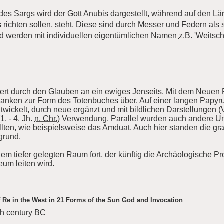
s Sargs wird der Gott Anubis dargestellt, während auf den L
s richten sollen, steht. Diese sind durch Messer und Federn als s
nd werden mit individuellen eigentümlichen Namen
z.B.
'Weitschr
niert durch den Glauben an ein ewiges Jenseits. Mit dem Neue
edanken zur Form des Totenbuches über. Auf einer langen Papyr
twickelt, durch neue ergänzt und mit bildlichen Darstellungen (V
1. - 4. Jh.
n. Chr.)
Verwendung. Parallel wurden auch andere Unt
ollten, wie beispielsweise das Amduat. Auch hier standen die
grund.
n dem tiefer gelegten Raum fort, der künftig die Archäologische
m leiten wird.
 Re in the West in 21 Forms of the Sun God and Invocation
h century BC