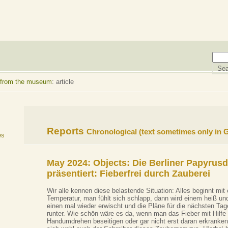
 from the museum
: article
Reports
Chronological
(text sometimes only in
es
May 2024: Objects:
Die Berliner Papyrus
präsentiert: Fieberfrei durch Zauberei
Wir alle kennen diese belastende Situation: Alles beginnt mit 
Temperatur, man fühlt sich schlapp, dann wird einem heiß und
einen mal wieder erwischt und die Pläne für die nächsten T
runter. Wie schön wäre es da, wenn man das Fieber mit Hilfe
Handumdrehen beseitigen oder gar nicht erst daran erkranke