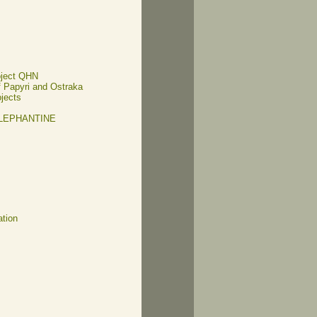
oject QHN
of Papyri and Ostraka
ojects
ELEPHANTINE
ation