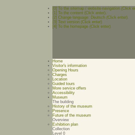
[0] To the sitemap / website-navigation (Click e
[1] To the content (Click enter).
[2] Change language: Deutsch (Click enter).
[3] Text version (Click enter)
[4] To the homepage (Click enter).
Home
Visitor's information
Opening Hours
Charges
Location
Guided tours
More service offers
Accessibility
Museum
The building
History of the museum
Presence
Future of the museum
Overview
Exhibition plan
Collection
Level 0