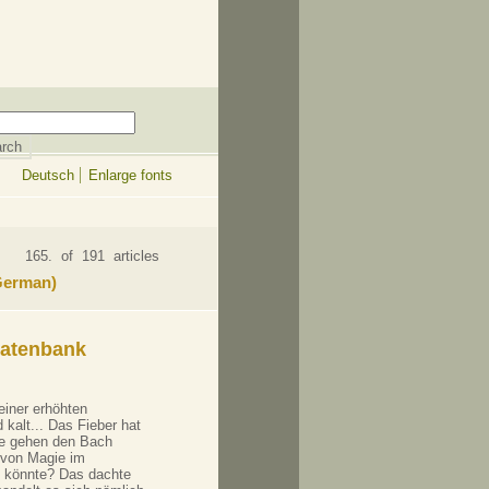
Deutsch
Enlarge fonts
165. of 191 articles
 German)
datenbank
einer erhöhten
 kalt... Das Fieber hat
age gehen den Bach
 von Magie im
n könnte? Das dachte