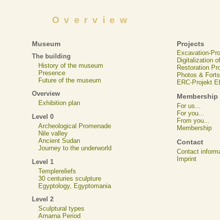
Overview
Museum
Projects
Excavation-Pr
The building
Digitalization 
History of the museum
Restoration Pr
Presence
Photos & Forts
Future of the museum
ERC-Projekt 
Overview
Membership
Exhibition plan
For us...
For you...
Level 0
From you...
Archeological Promenade
Membership
Nile valley
Ancient Sudan
Contact
Journey to the underworld
Contact inform
Imprint
Level 1
Templereliefs
30 centuries sculpture
Egyptology, Egyptomania
Level 2
Sculptural types
Amarna Period