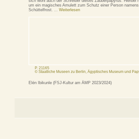
sich wohl auch der Schreiber dieses Zauberpapyrus. Hierbei 
um ein magisches Amulett zum Schutz einer Person namens 
Schüttelfrost. ...
Weiterlesen
P. 21165
© Staatliche Museen zu Berlin, Ägyptisches Museum und Pa
Elén Ibikunle (FSJ-Kultur am ÄMP 2023/2024)