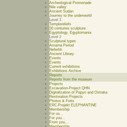
Archeological Promenade
Nile valley
Ancient Sudan
Journey to the underworld
Level 1
Templereliefs
30 centuries sculpture
Egyptology, Egyptomania
Level 2
Sculptural types
Amarna Period
Nefertiti
Ancient Library
Events
Events
Current exhibitions
Exhibitions Archive
Reports
Reports from the museum
Projects
Excavation-Project QHN
Digitalization of Papyri and Ostraka
Restoration Projects
Photos & Forts
ERC-Projekt ELEPHANTINE
Membership
For us...
For you...
From you...
Membership