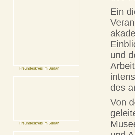
Ein d
Veran
akade
Einbl
und d
Arbei
Freundeskreis im Sudan
inten
des an
Von d
gelei
Musee
Freundeskreis im Sudan
und A