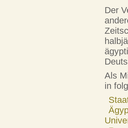
Der V
ander
Zeitsc
halbj
ägypt
Deuts
Als M
in fol
Staa
Ägyp
Univer