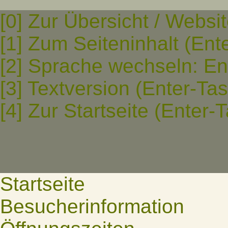
[0] Zur Übersicht / Websi
[1] Zum Seiteninhalt (Ent
[2] Sprache wechseln: En
[3] Textversion (Enter-Ta
[4] Zur Startseite (Enter-
Startseite
Besucherinformation