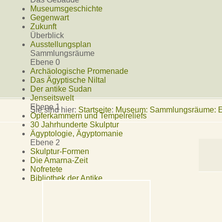
Museumsgeschichte
Gegenwart
Zukunft
Überblick
Ausstellungsplan
Sammlungsräume
Ebene 0
Archäologische Promenade
Das Ägyptische Niltal
Der antike Sudan
Jenseitswelt
Ebene 1
Sie sind hier:
Startseite
:
Museum: Sammlungsräume: Eb
Opferkammern und Tempelreliefs
30 Jahrhunderte Skulptur
Ägyptologie, Ägyptomanie
Ebene 2
Skulptur-Formen
Die Amarna-Zeit
Nofretete
Bibliothek der Antike