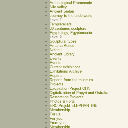
Archeological Promenade
Nile valley
Ancient Sudan
Journey to the underworld
Level 1
Templereliefs
30 centuries sculpture
Egyptology, Egyptomania
Level 2
Sculptural types
Amarna Period
Nefertiti
Ancient Library
Events
Events
Current exhibitions
Exhibitions Archive
Reports
Reports from the museum
Projects
Excavation-Project QHN
Digitalization of Papyri and Ostraka
Restoration Projects
Photos & Forts
ERC-Projekt ELEPHANTINE
Membership
For us...
For you...
From you...
Membership