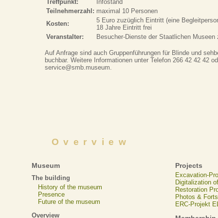
Treffpunkt:
Infostand
Teilnehmerzahl:
maximal 10 Personen
5 Euro zuzüglich Eintritt (eine Begleitperson 
Kosten:
18 Jahre Eintritt frei
Veranstalter:
Besucher-Dienste der Staatlichen Museen 
Auf Anfrage sind auch Gruppenführungen für Blinde und sehb
buchbar. Weitere Informationen unter Telefon 266 42 42 42 od
service@smb.museum.
Overview
Museum
Projects
Excavation-Pr
The building
Digitalization 
History of the museum
Restoration Pr
Presence
Photos & Forts
Future of the museum
ERC-Projekt 
Overview
Membership