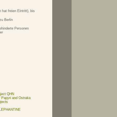
hat freien Eintritt), bis
zu Berlin
ehinderte Personen
er
oject QHN
of Papyri and Ostraka
ojects
ELEPHANTINE