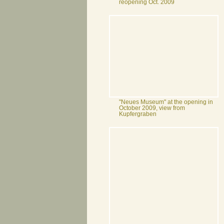
reopening Oct. 2009
"Neues Museum" at the opening in
October 2009, view from
Kupfergraben