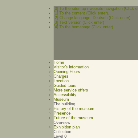
[0] To the sitemap / website-navigation (Click e
[1] To the content (Click enter).
[2] Change language: Deutsch (Click enter).
[3] Text version (Click enter)
[4] To the homepage (Click enter).
Home
Visitor's information
Opening Hours
Charges
Location
Guided tours
More service offers
Accessibility
Museum
The building
History of the museum
Presence
Future of the museum
Overview
Exhibition plan
Collection
Level 0