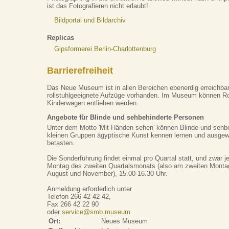
ist das Fotografieren nicht erlaubt!
Bildportal und Bildarchiv
Replicas
Gipsformerei Berlin-Charlottenburg
Barrierefreiheit
Das Neue Museum ist in allen Bereichen ebenerdig erreichbar
rollstuhlgeeignete Aufzüge vorhanden. Im Museum können Ro
Kinderwagen entliehen werden.
Angebote für Blinde und sehbehinderte Personen
Unter dem Motto 'Mit Händen sehen' können Blinde und sehb
kleinen Gruppen ägyptische Kunst kennen lernen und ausge
betasten.
Die Sonderführung findet einmal pro Quartal statt, und zwar 
Montag des zweiten Quartalsmonats (also am zweiten Montag
August und November), 15.00-16.30 Uhr.
Anmeldung erforderlich unter
Telefon 266 42 42 42,
Fax 266 42 22 90
oder
service@smb.museum
Ort:
Neues Museum