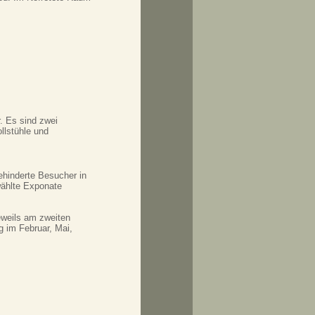
. Es sind zwei
llstühle und
ehinderte Besucher in
wählte Exponate
jeweils am zweiten
 im Februar, Mai,