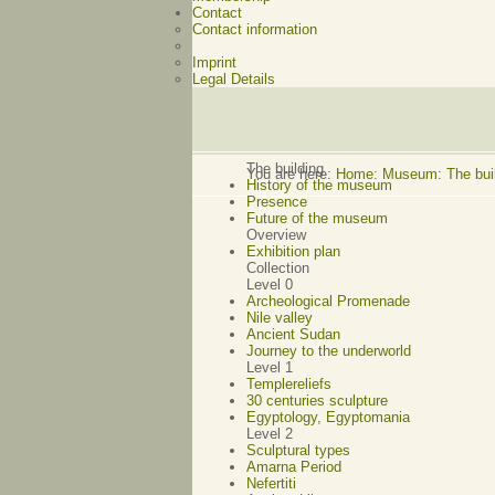
Contact
Contact information
Imprint
Legal Details
The building
You are here:
Home
:
Museum: The buil
History of the museum
Presence
Future of the museum
Overview
Exhibition plan
Collection
Level 0
Archeological Promenade
Nile valley
Ancient Sudan
Journey to the underworld
Level 1
Templereliefs
30 centuries sculpture
Egyptology, Egyptomania
Level 2
Sculptural types
Amarna Period
Nefertiti