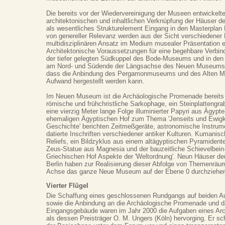
Die bereits vor der Wiedervereinigung der Museen entwickelte
architektonischen und inhaltlichen Verknüpfung der Häuser 
als wesentliches Strukturelement Eingang in den Masterpla
von genereller Relevanz werden aus der Sicht verschiedener 
multidisziplinären Ansatz im Medium musealer Präsentation 
Architektonische Voraussetzungen für eine begehbare Verbin
der tiefer gelegten Südkuppel des Bode-Museums und in de
am Nord- und Südende der Längsachse des Neuen Museums 
dass die Anbindung des Pergamonmuseums und des Alten M
Aufwand hergestellt werden kann.
Im Neuen Museum ist die Archäologische Promenade bereits R
römische und frühchristliche Sarkophage, ein Steinplattengr
eine vierzig Meter lange Folge illuminierter Papyri aus Ägypt
ehemaligen Ägyptischen Hof zum Thema 'Jenseits und Ewigkei
Geschichte' berichten Zeitmeßgeräte, astronomische Instrume
datierte Inschriften verschiedener antiker Kulturen. Kumanis
Reliefs, ein Bildzyklus aus einem altägyptischen Pyramiden
Zeus-Statue aus Magnesia und der bauzeitliche Schievelbein-
Griechischen Hof Aspekte der 'Weltordnung'. Neun Häuser de
Berlin haben zur Realisierung dieser Abfolge von Themenräum
Achse das ganze Neue Museum auf der Ebene 0 durchziehe
Vierter Flügel
Die Schaffung eines geschlossenen Rundgangs auf beiden A
sowie die Anbindung an die Archäologische Promenade und 
Eingangsgebäude waren im Jahr 2000 die Aufgaben eines Arc
als dessen Preisträger O. M. Ungers (Köln) hervorging. Er sc