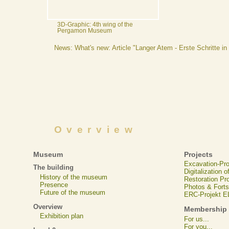
3D-Graphic: 4th wing of the
Pergamon Museum
News: What's new: Article "Langer Atem - Erste Schritte in
Overview
Museum
Projects
Excavation-Pr
The building
Digitalization 
History of the museum
Restoration Pr
Presence
Photos & Forts
Future of the museum
ERC-Projekt 
Overview
Membership
Exhibition plan
For us...
For you...