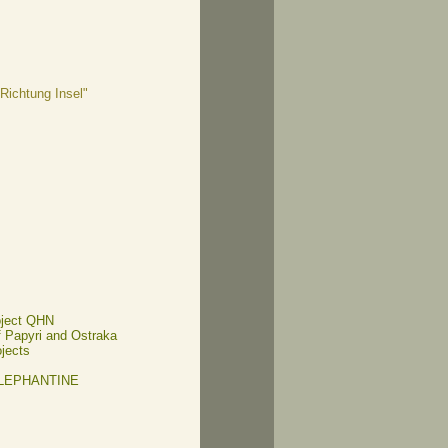
 Richtung Insel"
oject QHN
of Papyri and Ostraka
ojects
ELEPHANTINE