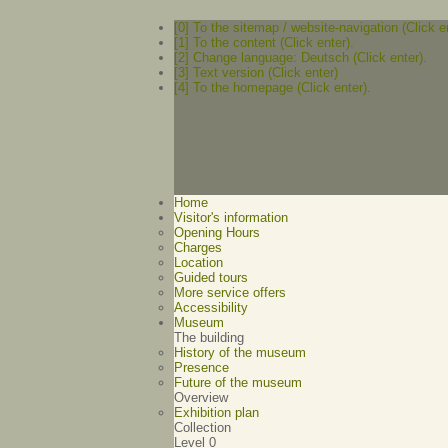
[0] To the sitemap / website-navigation (Click e
[1] To the content (Click enter).
[2] Change language: Deutsch (Click enter).
[3] Text version (Click enter)
[4] To the homepage (Click enter).
Home
Visitor's information
Opening Hours
Charges
Location
Guided tours
More service offers
Accessibility
Museum
The building
History of the museum
Presence
Future of the museum
Overview
Exhibition plan
Collection
Level 0