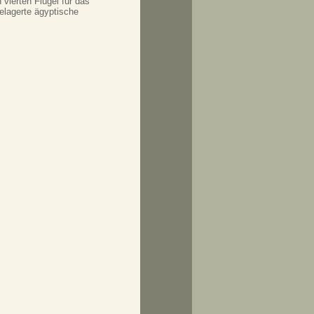
vierten Flügel für das
lagerte ägyptische