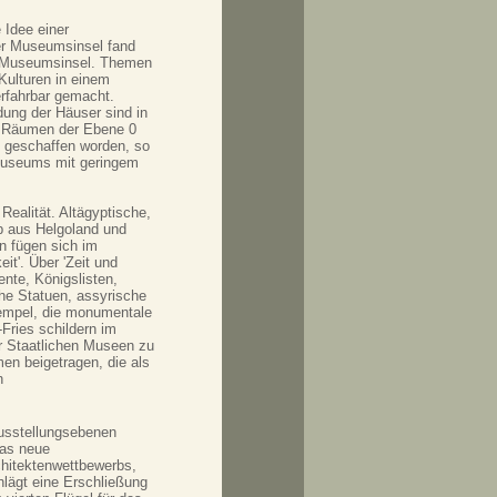
 Idee einer
der Museumsinsel fand
n Museumsinsel. Themen
Kulturen in einem
erfahrbar gemacht.
dung der Häuser sind in
n Räumen der Ebene 0
geschaffen worden, so
useums mit geringem
ealität. Altägyptische,
ab aus Helgoland und
en fügen sich im
t'. Über 'Zeit und
nte, Königslisten,
che Statuen, assyrische
tempel, die monumentale
Fries schildern im
r Staatlichen Museen zu
en beigetragen, die als
n
usstellungsebenen
das neue
hitektenwettbewerbs,
hlägt eine Erschließung