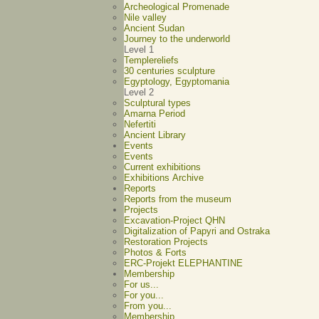
Archeological Promenade
Nile valley
Ancient Sudan
Journey to the underworld
Level 1
Templereliefs
30 centuries sculpture
Egyptology, Egyptomania
Level 2
Sculptural types
Amarna Period
Nefertiti
Ancient Library
Events
Events
Current exhibitions
Exhibitions Archive
Reports
Reports from the museum
Projects
Excavation-Project QHN
Digitalization of Papyri and Ostraka
Restoration Projects
Photos & Forts
ERC-Projekt ELEPHANTINE
Membership
For us...
For you...
From you...
Membership