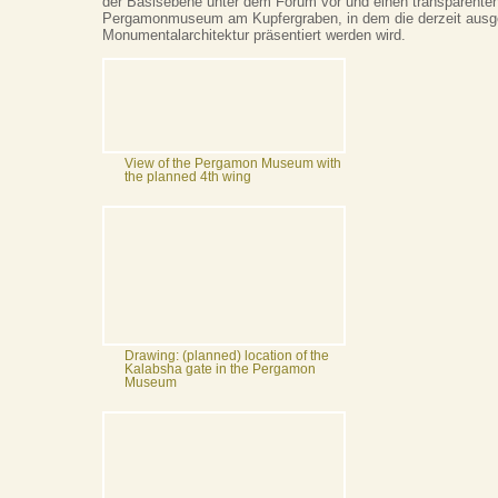
der Basisebene unter dem Forum vor und einen transparenten 
Pergamonmuseum am Kupfergraben, in dem die derzeit ausge
Monumentalarchitektur präsentiert werden wird.
View of the Pergamon Museum with
the planned 4th wing
Drawing: (planned) location of the
Kalabsha gate in the Pergamon
Museum