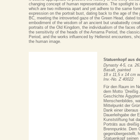
changing concept of human representations. The spotlight is
which are two millennia apart and yet adhere to the same form
expression on the portrait bust, dating back to the age of th
BC, meeting the introverted gaze of the Green Head, dated t
embodiment of the wisdom of an ancient but unabatedly creat
portraits of the Old Kingdom, the individualism of the faces 
the sensitivity of the heads of the Amarna Period, the classic
Period, and the works influenced by Hellenist encounters, sho
the human image.
Statuenkopf aus d
Dynasty 4-5, ca. 26
Basalt, painted
18 x 11,5 x 14 cm w
Inv.-No. Z 40022
Für den Raum im N
dem Motto `Dreißig 
Geschichte Ägypte
Menschenbildes, war
Mittelpunkt der Grü
Dank einer überaus
Dauerleihgabe der 
Kunststiftung hat d
Porträts aus dreißi
Brennpunkte. Dem 
gegenübergestellt, 
Statuenkopf seinen 