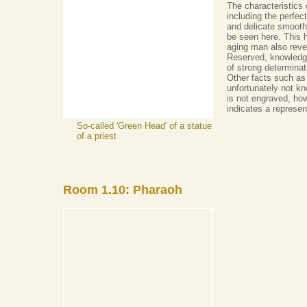
The characteristics 
including the perfect
and delicate smooth
be seen here. This h
aging man also reve
Reserved, knowledg
of strong determinat
Other facts such as
unfortunately not kn
is not engraved, ho
indicates a represent
So-called 'Green Head' of a statue
of a priest
Room 1.10: Pharaoh