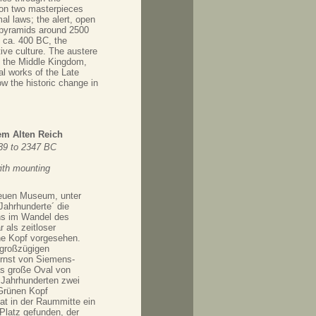
 on two masterpieces
al laws; the alert, open
e pyramids around 2500
o ca. 400 BC, the
ive culture. The austere
of the Middle Kingdom,
al works of the Late
w the historic change in
em Alten Reich
39 to 2347 BC
ith mounting
euen Museum, unter
Jahrhunderte´ die
ns im Wandel des
 als zeitloser
ne Kopf vorgesehen.
 großzügigen
Ernst von Siemens-
as große Oval von
g Jahrhunderten zwei
Grünen Kopf
hat in der Raummitte ein
Platz gefunden, der