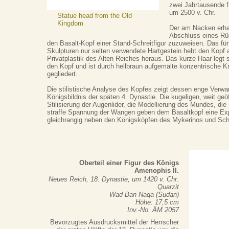
zwei Jahrtausende f
um 2500 v. Chr.
Statue head from the Old
Kingdom
Der am Nacken erha
Abschluss eines Rüc
den Basalt-Kopf einer Stand-Schreitfigur zuzuweisen. Das für 
Skulpturen nur selten verwendete Hartgestein hebt den Kopf
Privatplastik des Alten Reiches heraus. Das kurze Haar legt
den Kopf und ist durch hellbraun aufgemalte konzentrische K
gegliedert.
Die stilistische Analyse des Kopfes zeigt dessen enge Verw
Königsbildnis der späten 4. Dynastie. Die kugeligen, weit geö
Stilisierung der Augenlider, die Modellierung des Mundes, di
straffe Spannung der Wangen geben dem Basaltkopf eine Expr
gleichrangig neben den Königsköpfen des Mykerinos und Sch
Oberteil einer Figur des Königs
Amenophis II.
Neues Reich, 18. Dynastie, um 1420 v. Chr.
Quarzit
Wad Ban Naqa (Sudan)
Höhe: 17,5 cm
Inv.-No. ÄM 2057
Bevorzugtes Ausdrucksmittel der Herrscher