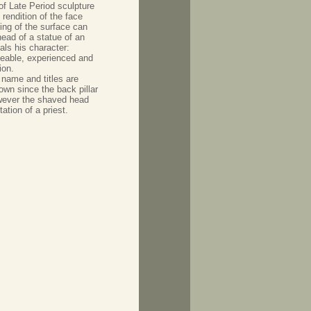
of Late Period sculpture
 rendition of the face
ing of the surface can
ead of a statue of an
als his character:
eable, experienced and
ion.
 name and titles are
own since the back pillar
wever the shaved head
ation of a priest.