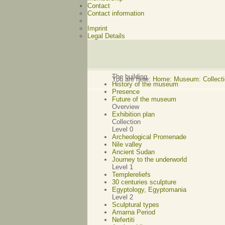
Contact
Contact information
Imprint
Legal Details
The building
You are here:
Home
:
Museum: Collectio
History of the museum
Presence
Future of the museum
Overview
Exhibition plan
Collection
Level 0
Archeological Promenade
Nile valley
Ancient Sudan
Journey to the underworld
Level 1
Templereliefs
30 centuries sculpture
Egyptology, Egyptomania
Level 2
Sculptural types
Amarna Period
Nefertiti