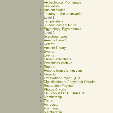
Archeological Promenade
Nile valley
Ancient Sudan
Journey to the underworld
Level 1
Templereliefs
30 centuries sculpture
Egyptology, Egyptomania
Level 2
Sculptural types
Amarna Period
Nefertiti
Ancient Library
Events
Events
Current exhibitions
Exhibitions Archive
Reports
Reports from the museum
Projects
Excavation-Project QHN
Digitalization of Papyri and Ostraka
Restoration Projects
Photos & Forts
ERC-Projekt ELEPHANTINE
Membership
For us...
For you...
From you...
Membership