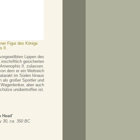
iner Figur des Königs
 II.
vorgewölbten Lippen des
inschriftlich gesicherten
s Amenophis II. zulassen.
von dem er ein Weltreich
Katarakt im Süden hinaus
h als großer Sportler und
r Wagenlenker, aber auch
chütze unübertroffen ist.
n Head'
y 30, ca. 350 BC