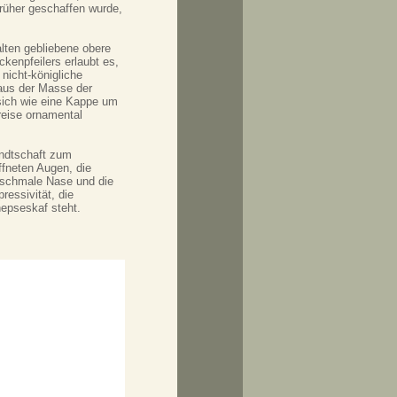
rüher geschaffen wurde,
lten gebliebene obere
kenpfeilers erlaubt es,
nicht-königliche
 aus der Masse der
 sich wie eine Kappe um
reise ornamental
andtschaft zum
ffneten Augen, die
e schmale Nase und die
essivität, die
epseskaf steht.