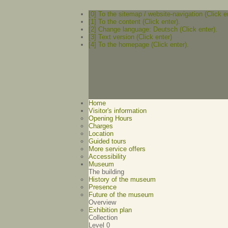
[0] To the sitemap / website-navigation (Click e
[1] To the content (Click enter).
[2] Change language: Deutsch (Click enter).
[3] Text version (Click enter)
[4] To the homepage (Click enter).
Home
Visitor's information
Opening Hours
Charges
Location
Guided tours
More service offers
Accessibility
Museum
The building
History of the museum
Presence
Future of the museum
Overview
Exhibition plan
Collection
Level 0