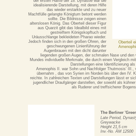
der ersten Hälfte der 18. Dynastie war die
idealisierende Darstellung, mit deren Hilfe
das wieder erstarkte und zu neuer
Machtfülle gelangte Königtum betont werden
sollte. Die Bildnisse zeigen einen
alterslosen König. Das Oberteil dieser Figur
aus Quarzit gibt das Idealbild eines mit
gestreiftem Königskopftuch und
Uräusschlange bekleideten Pharao wieder.
Jedoch finden sich in den großen Ohren, der
Oberteil e
geschwungenen Linienführung der
Amenophis
Augenbrauen mit den dicht darunter
liegenden großen Augen, der schmalen Nase und den 
Mundes individuelle Merkmale, die durch einen Vergleich mit 
Darstellungen eine Identifizierung al
Amenophis II. war Sohn und Nachfolger Thutmosis’ III., 
übernahm , das von Syrien im Norden bis über den IV. 
reichte. In zahlreichen Texten und Darstellungen lässt er sic
jugendlicher Draufgänger darstellen, der sowohl als kühne
als Ruderer und treffsicherer Bogens
The Berliner 'Gree
Late Period, Dynast
Greywacke
Height 21,5 cm
Inv.-No. ÄM 12500