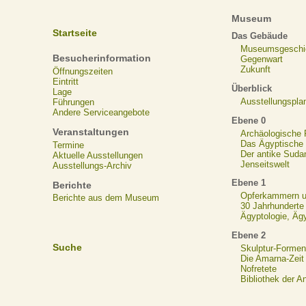
Museum
Startseite
Das Gebäude
Museumsgeschi
Besucherinformation
Gegenwart
Zukunft
Öffnungszeiten
Eintritt
Überblick
Lage
Ausstellungspla
Führungen
Andere Serviceangebote
Ebene 0
Veranstaltungen
Archäologische
Das Ägyptische N
Termine
Der antike Suda
Aktuelle Ausstellungen
Jenseitswelt
Ausstellungs-Archiv
Ebene 1
Berichte
Opferkammern un
Berichte aus dem Museum
30 Jahrhunderte
Ägyptologie, Äg
Ebene 2
Suche
Skulptur-Formen
Die Amarna-Zeit
Nofretete
Bibliothek der A