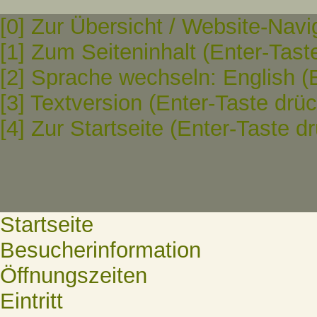
[0] Zur Übersicht / Website-Navi
[1] Zum Seiteninhalt (Enter-Tast
[2] Sprache wechseln: English (
[3] Textversion (Enter-Taste drü
[4] Zur Startseite (Enter-Taste d
Startseite
Besucherinformation
Öffnungszeiten
Eintritt