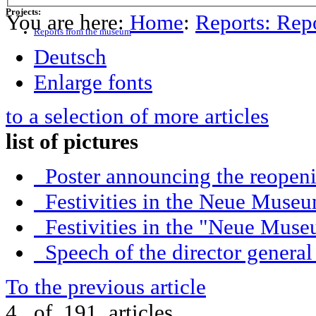
Projects:
You are here:
Home
:
Reports: Rep
Reports from the museum
Deutsch
Enlarge fonts
to a selection of more articles
list of pictures
Poster announcing the reopen
Festivities in the Neue Muse
Festivities in the "Neue Mus
Speech of the director genera
To the previous article
4. of 191 articles